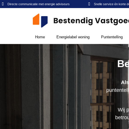
Directe communicatie met energie adviseurs
Snelle service én korte d
Home
Energielabel woning
Puntentelling
Be
Als
puntentell
Wij 
betro