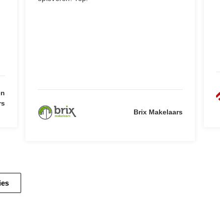
en
rs
Brix Makelaars
ies