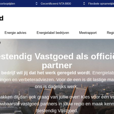
oorlooptijden
Gecertificeerd NTA 8800​
Flexibele opnametijde
Energie advies
Energielabel bedrijven
Meetrapport
Regi
stendig Vastgoed als offici
partner
 bedrijf wil jij dat het werk geregeld wordt
. Energielab
ingen en verbeteradviezen. Voor de een is dit lastige ma
ons is dagelijks werk.
pakken dit dan ook graag van jullie over! Kies voor één v
uwbaarste vastgoed partners in jouw regio en maak kenn
Bestendig Vastgoed.