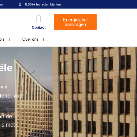
n​
8
.387+
tevreden klanten
Energielabel
aanvragen
Contact
o’s
Over ons
ële
els,
terie, voor
an de
is met