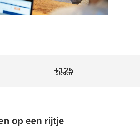
+125
Steden
n op een rijtje