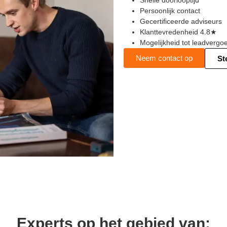
Snelle doorlooptijd
Persoonlijk contact
Gecertificeerde adviseurs
Klanttevredenheid 4.8★
Mogelijkheid tot leadvergoe
Neem contact op
St
Experts op het gebied van: