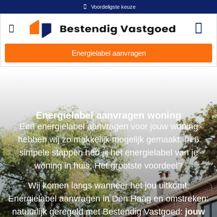
Voordeligste keuze
Energielabel aanvragen
Energielabel aanvragen woning
Een energielabel aanvragen voor jouw woning
hebben wij zo makkelijk mogelijk gemaakt. In 6
simpele stappen heb jij het energielabel van je
woning in huis. Het grootste voordeel?
Wij komen langs wanneer het jou uitkomt.
Energielabel aanvragen in Den Haag en omstreken:
natuurlijk geregeld met Bestendig Vastgoed:
jouw