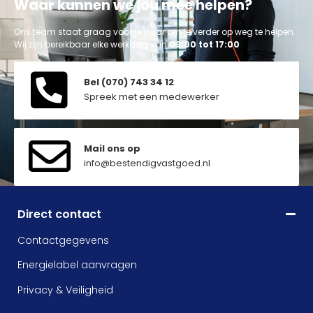
Waar kunnen we jou mee helpen?
Ons team staat graag voor je klaar om je verder op weg te helpen.
Wij zijn bereikbaar elke werkdag van
09:00 tot 17:00
Bel (070) 743 34 12
Spreek met een medewerker
Mail ons op
info@bestendigvastgoed.nl
Direct contact
Contactgegevens
Energielabel aanvragen
Privacy & Veiligheid